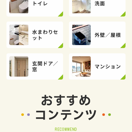
トイレ
洗面
水まわりセ
外壁／屋根
ット
玄関ドア／
マンション
窓
おすすめ
コンテンツ
RECOMMEND