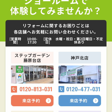
体験してみませんか？
リフォームに関するお困りごとは
各店舗へお気軽にお問い合わせください。
[営業時
10:00-
[定休
水曜・祝日・第2日曜日・不定
間]
17:30
日]
休あり
ステップガーデン
神戸北店
藤原台店
0120-813-031
0120-477-031
来店予約
来店予約