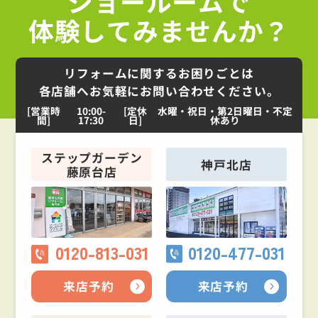
ショールームで
体験してみませんか？
リフォームに関するお困りごとは
各店舗へお気軽にお問い合わせください。
[営業時
10:00-
[定休
水曜・祝日・第2日曜日・不定
間]
17:30
日]
休あり
ステップガーデン
神戸北店
藤原台店
0120-813-031
0120-477-031
来店予約
来店予約