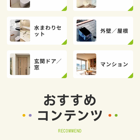
水まわりセ
外壁／屋根
ット
玄関ドア／
マンション
窓
おすすめ
コンテンツ
RECOMMEND