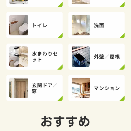
トイレ
洗面
水まわりセ
外壁／屋根
ット
玄関ドア／
マンション
窓
おすすめ