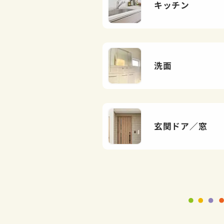
キッチン
洗面
玄関ドア／窓