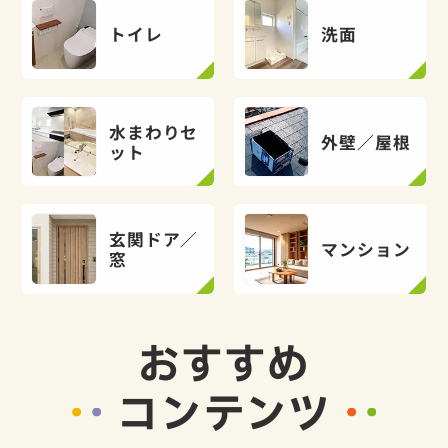
トイレ
洗面
水まわりセ
外壁／屋根
ット
玄関ドア／
マンション
窓
おすすめ
コンテンツ