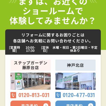
まずは、お近くの
ショールームで
体験してみませんか？
リフォームに関するお困りごとは
各店舗へお気軽にお問い合わせください。
[営業時
10:00-
[定休
水曜・祝日・第2日曜日・不定
間]
17:30
日]
休あり
ステップガーデン
神戸北店
藤原台店
0120-813-031
0120-477-031
来店予約
来店予約