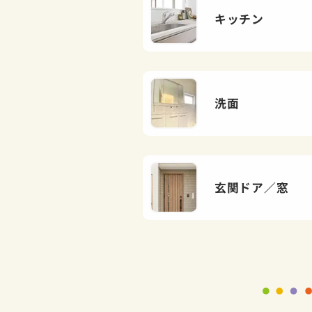
キッチン
洗面
玄関ドア／窓