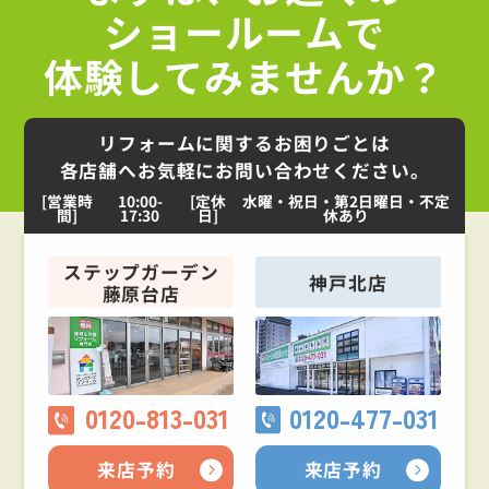
ショールームで
体験してみませんか？
リフォームに関するお困りごとは
各店舗へお気軽にお問い合わせください。
[営業時
10:00-
[定休
水曜・祝日・第2日曜日・不定
間]
17:30
日]
休あり
ステップガーデン
神戸北店
藤原台店
0120-813-031
0120-477-031
来店予約
来店予約