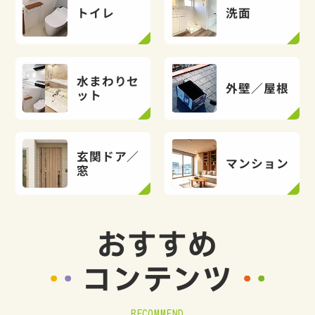
トイレ
洗面
水まわりセ
外壁／屋根
ット
玄関ドア／
マンション
窓
おすすめ
コンテンツ
RECOMMEND