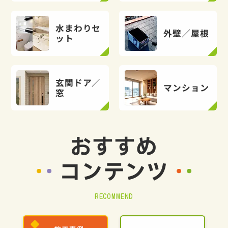
水まわりセ
外壁／屋根
ット
玄関ドア／
マンション
窓
おすすめ
コンテンツ
RECOMMEND