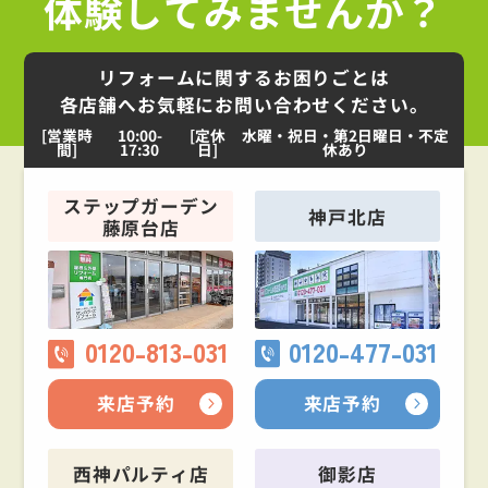
体験してみませんか？
リフォームに関するお困りごとは
各店舗へお気軽にお問い合わせください。
[営業時
10:00-
[定休
水曜・祝日・第2日曜日・不定
間]
17:30
日]
休あり
ステップガーデン
神戸北店
藤原台店
0120-813-031
0120-477-031
来店予約
来店予約
西神パルティ店
御影店