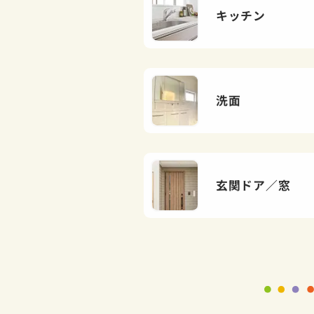
キッチン
洗面
玄関ドア／窓