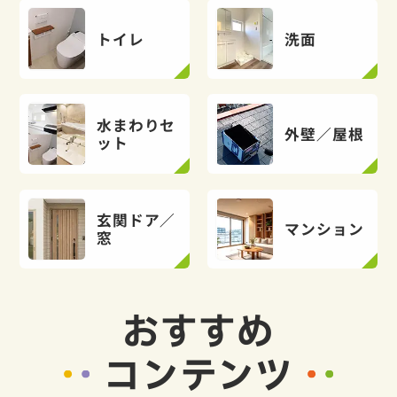
トイレ
洗面
水まわりセ
外壁／屋根
ット
玄関ドア／
マンション
窓
おすすめ
コンテンツ