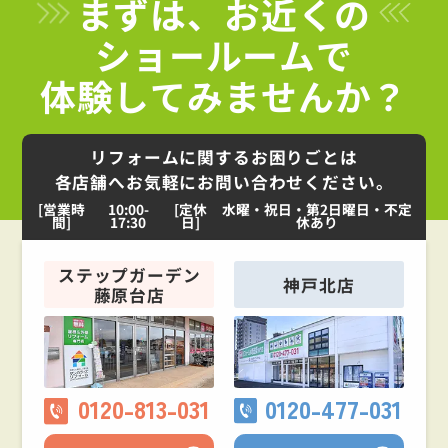
まずは、お近くの
ショールームで
体験してみませんか？
リフォームに関するお困りごとは
各店舗へお気軽にお問い合わせください。
[営業時
10:00-
[定休
水曜・祝日・第2日曜日・不定
間]
17:30
日]
休あり
ステップガーデン
神戸北店
藤原台店
0120-813-031
0120-477-031