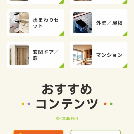
水まわりセ
外壁／屋根
ット
玄関ドア／
マンション
窓
おすすめ
コンテンツ
RECOMMEND