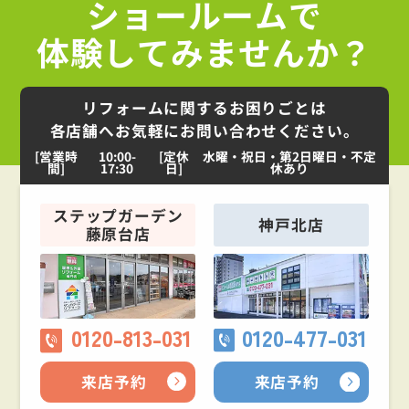
ショールームで
体験してみませんか？
リフォームに関するお困りごとは
各店舗へお気軽にお問い合わせください。
[営業時
10:00-
[定休
水曜・祝日・第2日曜日・不定
間]
17:30
日]
休あり
ステップガーデン
神戸北店
藤原台店
0120-813-031
0120-477-031
来店予約
来店予約