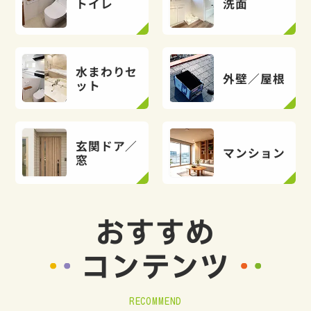
トイレ
洗面
水まわりセ
外壁／屋根
ット
玄関ドア／
マンション
窓
おすすめ
コンテンツ
RECOMMEND