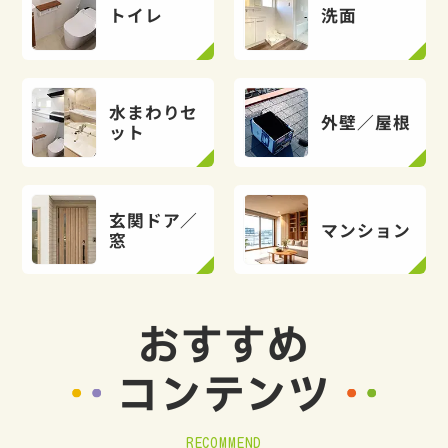
トイレ
洗面
水まわりセ
外壁／屋根
ット
玄関ドア／
マンション
窓
おすすめ
コンテンツ
RECOMMEND