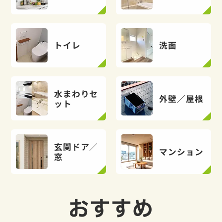
トイレ
洗面
水まわりセ
外壁／屋根
ット
玄関ドア／
マンション
窓
おすすめ