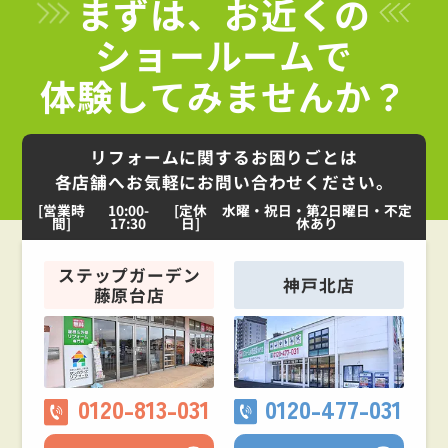
まずは、お近くの
ショールームで
体験してみませんか？
リフォームに関するお困りごとは
各店舗へお気軽にお問い合わせください。
[営業時
10:00-
[定休
水曜・祝日・第2日曜日・不定
間]
17:30
日]
休あり
ステップガーデン
神戸北店
藤原台店
0120-813-031
0120-477-031