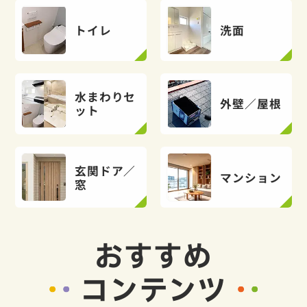
トイレ
洗面
水まわりセ
外壁／屋根
ット
玄関ドア／
マンション
窓
おすすめ
コンテンツ