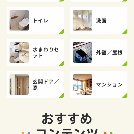
トイレ
洗面
水まわりセ
外壁／屋根
ット
玄関ドア／
マンション
窓
おすすめ